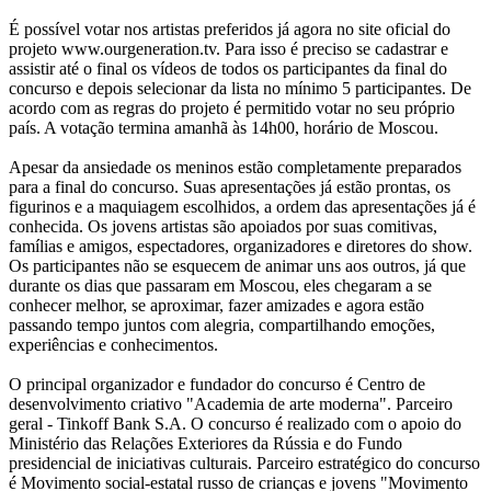
É possível votar nos artistas preferidos já agora no site oficial do
projeto www.ourgeneration.tv. Para isso é preciso se cadastrar e
assistir até o final os vídeos de todos os participantes da final do
concurso e depois selecionar da lista no mínimo 5 participantes. De
acordo com as regras do projeto é permitido votar no seu próprio
país. A votação termina amanhã às 14h00, horário de Moscou.
Apesar da ansiedade os meninos estão completamente preparados
para a final do concurso. Suas apresentações já estão prontas, os
figurinos e a maquiagem escolhidos, a ordem das apresentações já é
conhecida. Os jovens artistas são apoiados por suas comitivas,
famílias e amigos, espectadores, organizadores e diretores do show.
Os participantes não se esquecem de animar uns aos outros, já que
durante os dias que passaram em Moscou, eles chegaram a se
conhecer melhor, se aproximar, fazer amizades e agora estão
passando tempo juntos com alegria, compartilhando emoções,
experiências e conhecimentos.
O principal organizador e fundador do concurso é Centro de
desenvolvimento criativo "Academia de arte moderna". Parceiro
geral - Tinkoff Bank S.A. O concurso é realizado com o apoio do
Ministério das Relações Exteriores da Rússia e do Fundo
presidencial de iniciativas culturais. Parceiro estratégico do concurso
é Movimento social-estatal russo de crianças e jovens "Movimento