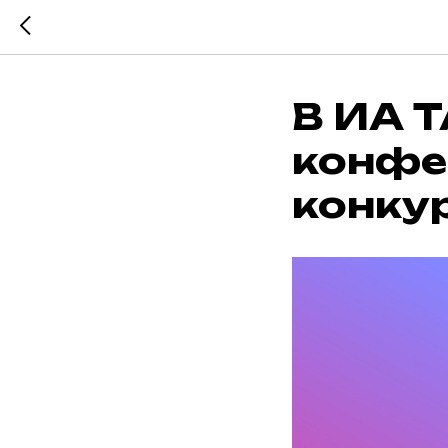
В ИА Т
конфе
конку