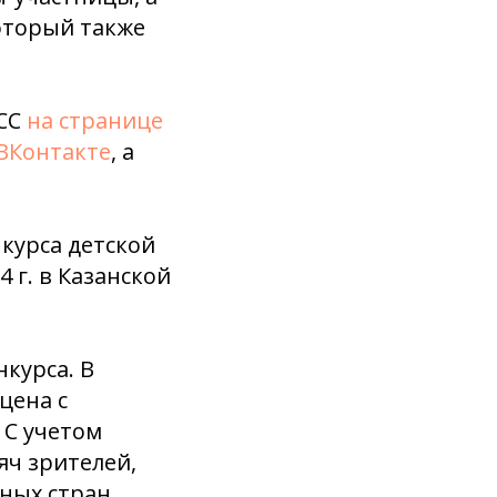
который также
АСС
на странице
ВКонтакте
, а
курса детской
 г. в Казанской
курса. В
цена с
 С учетом
яч зрителей,
зных стран