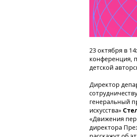
23 октября в 1
конференция, 
детской авторс
Директор депа
сотрудничеств
генеральный п
искусства»
Сте
«Движения пер
директора Пре
расскажут об э