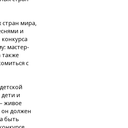
х стран мира,
еснями и
 конкурса
у: мастер-
а также
омиться с
детской
 дети и
 — живое
 он должен
на быть
конкурсе.