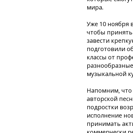
мира.
Уже 10 ноября 
чтобы принять 
завести крепку
подготовили о
классы от проф
разнообразные
музыкальной ку
Напомним, что
авторской песн
подростки возр
исполнение нов
принимать акти
коммерчески ре