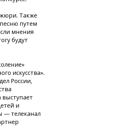
 жюри. Также
песню путем
Если мнения
огу будут
коление»
ого искусства».
ел России,
ства
а выступает
етей и
 — телеканал
артнер