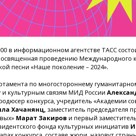
4:00 в информационном агентстве ТАСС состо
посвященная проведению Международного к
кой песни «Наше поколение – 2024».
ртамента по многостороннему гуманитарно
у и культурным связям МИД России
Алексан
родюсер конкурса, учредитель «Академии с
лла Хачанянц,
заместитель председателя п
вых»
Марат Закиров
и первый заместитель
зидентского фонда культурных инициатив
И
тапах конкурса, составе жюри, назовут стран