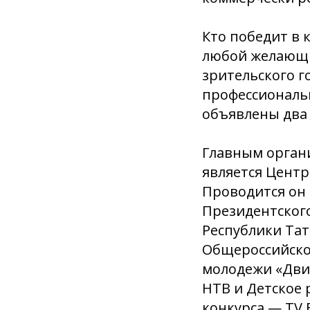
Кто победит в 
любой желающи
зрительского г
профессиональн
объявлены два 
Главным орган
является Центр
Проводится он
Президентског
Республики Тат
Общероссийско
молодежи «Дви
НТВ и Детское
конкурса — TV 