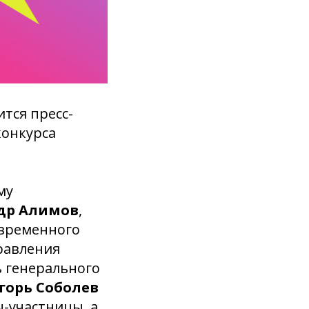
ится пресс-
онкурса
му
др Алимов
,
овременного
равления
 генерального
горь Соболев
ы-участницы, а