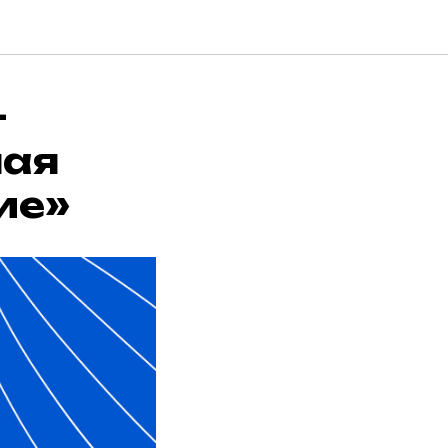
-
ная
ие»